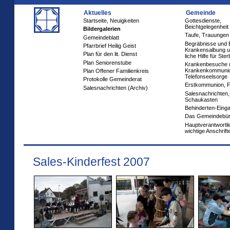
Aktuelles
Gemeinde
Startseite, Neuigkeiten
Gottesdienste,
Beichtgelegenheit
Bildergalerien
Taufe, Trauungen
Gemeindeblatt
Begräbnisse und 
Pfarrbrief Heilig Geist
Krankensalbung u
Plan für den lit. Dienst
liche Hilfe für Ste
Plan Seniorenstube
Krankenbesuche 
Krankenkommuni
Plan Offener Familienkreis
Telefonseelsorge
Protokolle Gemeinderat
Erstkommunion, 
Salesnachrichten (Archiv)
Salesnachrichten,
Schaukasten
Behinderten-Eing
Das Gemeindebü
Hauptverantwortl
wichtige Anschrift
Sales-Kinderfest 2007