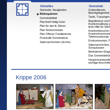
Aktuelles
Gemeinde
Startseite, Neuigkeiten
Gottesdienste,
Beichtgelegenheit
Bildergalerien
Taufe, Trauungen
Gemeindeblatt
Begräbnisse und 
Pfarrbrief Heilig Geist
Krankensalbung u
Plan für den lit. Dienst
liche Hilfe für Ste
Plan Seniorenstube
Krankenbesuche 
Krankenkommuni
Plan Offener Familienkreis
Telefonseelsorge
Protokolle Gemeinderat
Erstkommunion, 
Salesnachrichten (Archiv)
Salesnachrichten,
Schaukasten
Behinderten-Eing
Das Gemeindebü
Hauptverantwortl
wichtige Anschrift
Krippe 2006